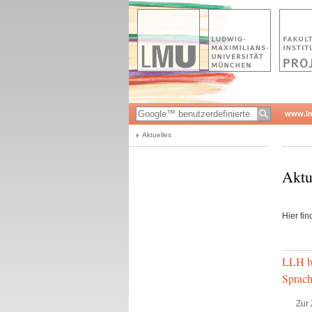
www.l
Aktuelles
Aktu
Hier fi
LLH be
Sprach
Zur 